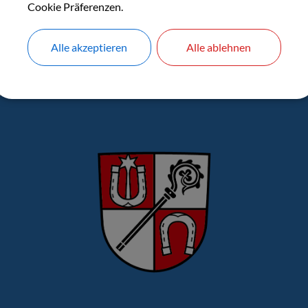
Cookie Präferenzen.
rneuordnung Untereisenheim 4 - Ersuchen um Veröffentlichung e
Alle akzeptieren
Alle ablehnen