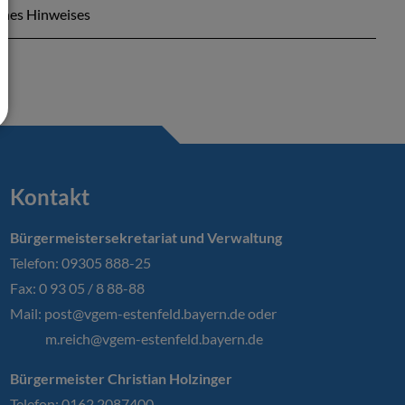
ines Hinweises
Kontakt
Bürgermeistersekretariat und Verwaltung
Telefon: 09305 888-25
Fax: 0 93 05 / 8 88-88
Mail:
post@vgem-estenfeld.bayern.de oder
m.reich@vgem-estenfeld.bayern.de
Bürgermeister Christian Holzinger
Telefon: 0162 2087400