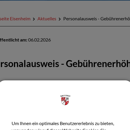
seite Eisenheim
Aktuelles
Personalausweis - Gebührenerhö
ffentlicht am:
06.02.2026
rsonalausweis - Gebührenerhö
 Gebühren ab 07.02.2026:
Vollendung des 24. Lebensjahres
hre gültig): 27,60 €
ollendung des 24. Lebensjahres
Um Ihnen ein optimales Benutzererlebnis zu bieten,
ahre gültig): 46,00 €