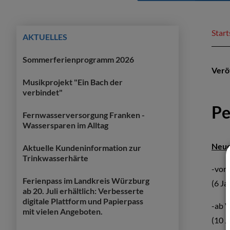
Start
AKTUELLES
Sommerferienprogramm 2026
Verö
Musikprojekt "Ein Bach der
verbindet"
Pe
Fernwasserversorgung Franken -
Wassersparen im Alltag
Neue
Aktuelle Kundeninformation zur
Trinkwasserhärte
-vor 
Ferienpass im Landkreis Würzburg
(6 Ja
ab 20. Juli erhältlich: Verbesserte
digitale Plattform und Papierpass
-ab V
mit vielen Angeboten.
(10 J