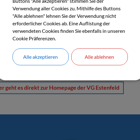
Buttons "Alle akzeptieren" stimmen Sie der
 eigenen Wirkungskreis der Gemeinden sind i
Verwendung aller Cookies zu. Mithilfe des Buttons
"Alle ablehnen" lehnen Sie der Verwendung nicht
ll diesen Aufgaben ist die Verwaltungsgemeinschaft ausführendes
erforderlicher Cookies ab. Eine Auflistung der
ollzieht die Beschlüsse der Kollegialorgane.
verwendeten Cookies finden Sie ebenfalls in unseren
Cookie Präferenzen.
bertragenen Wirkungskreis handelt die Verwaltungsgemeinschaft 
liedsgemeinden steht kein Weisungsrecht zu.
Alle akzeptieren
Alle ablehnen
den Aufgabengebieten des übertragenen Wirkun
er geht es direkt zur Homepage der VG Estenfeld