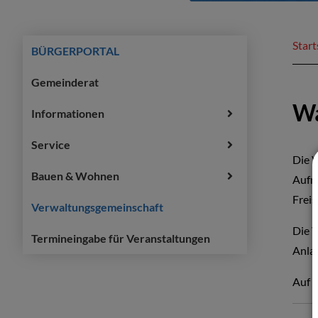
Start
BÜRGERPORTAL
Gemeinderat
Wa
Informationen
Service
Die 
Bauen & Wohnen
Aufr
Freis
Verwaltungsgemeinschaft
Die V
Termineingabe für Veranstaltungen
Anlau
Auf k