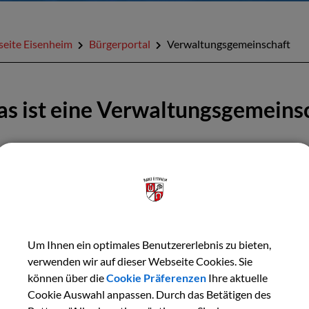
seite Eisenheim
Bürgerportal
Verwaltungsgemeinschaft
s ist eine Verwaltungsgemeins
Verwaltungsgemeinschaft (abgekürzt auch -VGem- genannt) ist e
echterhaltung des Bestandes der beteiligten Gemeinden. So besc
taates Bayern, die Rechtsgrundlage für die Bildung einer Verwaltu
erwaltungsgemeinschaft erledigt alle Verwaltungsaufgaben für d
fstelle für sämtliche Angelegenheiten der Bürgerinnen und Bürge
Um Ihnen ein optimales Benutzererlebnis zu bieten,
verwenden wir auf dieser Webseite Cookies. Sie
ommunaler Ebene werden die Aufgabengebiete unterschieden; es s
können über die
Cookie Präferenzen
Ihre aktuelle
Cookie Auswahl anpassen. Durch das Betätigen des