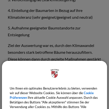
4. Einteilung der Baumarten in Bezug auf ihre
Klimatoleranz (sehr geeignet/geeignet und neutral)
5. Aufnahme geeigneter Baumstandorte zur
Entsiegelung
Ziel der Auswertung war es, durch den Klimawandel
besonders stark betroffene Bäume herauszufiltern.
Diese können dann durch gezielte Maßnahmen gestärkt
werden.
Hier der Bericht zum Download:
Um Ihnen ein optimales Benutzererlebnis zu bieten, verwenden
(479,83 KB)
wir auf dieser Webseite Cookies. Sie können über die
Cookie
Auswertung der Klimadaten aus dem
Präferenzen
Ihre aktuelle Cookie Auswahl anpassen. Durch das
Baumkataster Eisenheim 2023_06.pdf
Betätigen des Buttons "Alle akzeptieren" stimmen Sie der
Verwendung aller Cookies zu. Mithilfe des Buttons "Alle