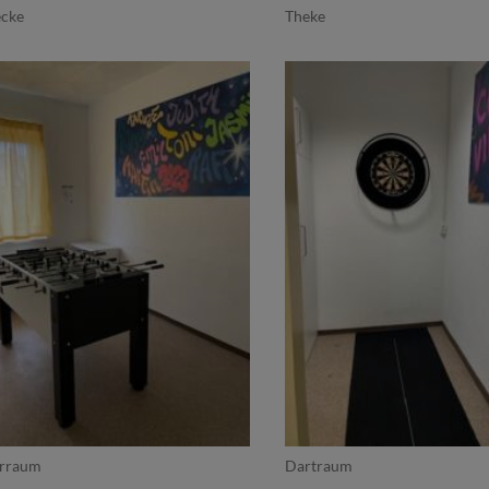
ecke
Theke
erraum
Dartraum