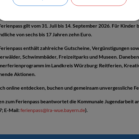
nende Aktionen in den Sommerferien
erienpass gilt vom 31. Juli bis 14. September 2026. Für Kinder b
ndliche von sechs bis 17 Jahren zehn Euro.
Ferienpass enthält zahlreiche Gutscheine, Vergünstigungen sowi
terwälder, Schwimmbäder, Freizeitparks und Museen. Daneben 
erferienprogramm im Landkreis Würzburg: Reitferien, Kreati
nende Aktionen.
ach online entdecken, buchen und gemeinsam unvergessliche Fe
en zum Ferienpass beantwortet die Kommunale Jugendarbeit a
7; E-Mail:
ferienpass@lra-wue.bayern.de
).