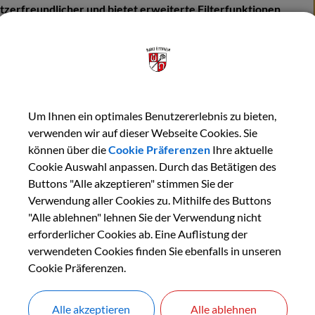
tzerfreundlicher und bietet erweiterte Filterfunktionen
e moderne Zahlungsmöglichkeiten.
 der digitalen Variante gibt es den Ferienpass ab diesem
 auch wieder in den Gemeindeverwaltungen in der klassischen Pa
ältigen Ferienangeboten. Erhältlich ist der Ferienpass ab 20. Jul
Um Ihnen ein optimales Benutzererlebnis zu bieten,
 ist neu?
verwenden wir auf dieser Webseite Cookies. Sie
können über die
Cookie Präferenzen
Ihre aktuelle
grierte Zahlungsmöglichkeiten wie Kreditkarte und Paypal ermö
Cookie Auswahl anpassen. Durch das Betätigen des
 somit innerhalb weniger Minuten erworben und unmittelbar a
Buttons "Alle akzeptieren" stimmen Sie der
Verwendung aller Cookies zu. Mithilfe des Buttons
tte werden direkt im Buchungsprozess berücksichtigt, etwa der
"Alle ablehnen" lehnen Sie der Verwendung nicht
indeverwaltung ist nicht mehr erforderlich.
erforderlicher Cookies ab. Eine Auflistung der
verwendeten Cookies finden Sie ebenfalls in unseren
 neuer Filterfunktionen auf der Plattform lassen sich Angebote 
Cookie Präferenzen.
en Familien schnell und unkompliziert passende Ferienangebote.
burg“ zur Verfügung. Zusätzlich wird der Ferienpass, wie es s
Alle akzeptieren
Alle ablehnen
apier mit einem Begleitheft zu den Ferienangeboten bereitgeste