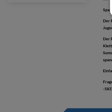
Span
Der F
Juge
Der 
Klet
Somm
span
Einf
Frag
-583