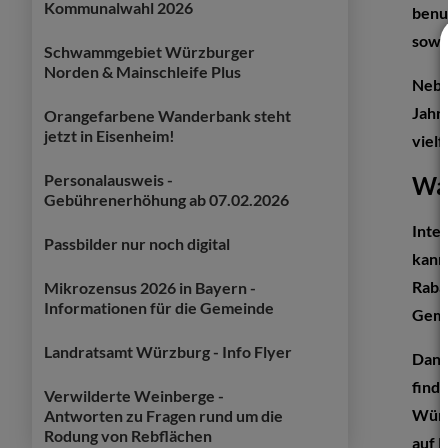
Kommunalwahl 2026
benu
sowi
Schwammgebiet Würzburger
Norden & Mainschleife Plus
Neben
Jahr
Orangefarbene Wanderbank steht
jetzt in Eisenheim!
vielf
Personalausweis -
Was
Gebührenerhöhung ab 07.02.2026
Inte
Passbilder nur noch digital
kann
Raba
Mikrozensus 2026 in Bayern -
Informationen für die Gemeinde
Geme
Landratsamt Würzburg - Info Flyer
Dank
find
Verwilderte Weinberge -
Würz
Antworten zu Fragen rund um die
Rodung von Rebflächen
auf P