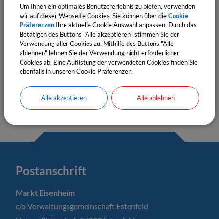
nicht angezeigt
Um Ihnen ein optimales Benutzererlebnis zu bieten, verwenden
wir auf dieser Webseite Cookies. Sie können über die
Cookie
Bitte aktivieren Sie "OpenStreetMap" in Ihren
Präferenzen
Ihre aktuelle Cookie Auswahl anpassen. Durch das
Cookie Einstellungen.
Betätigen des Buttons "Alle akzeptieren" stimmen Sie der
Verwendung aller Cookies zu. Mithilfe des Buttons "Alle
Cookies Anpassen
ablehnen" lehnen Sie der Verwendung nicht erforderlicher
Cookies ab. Eine Auflistung der verwendeten Cookies finden Sie
ebenfalls in unseren Cookie Präferenzen.
Alle akzeptieren
Alle ablehnen
Postanschrift
Markt Eisenheim
c/o Verwaltungsgemeinschaft Estenfeld