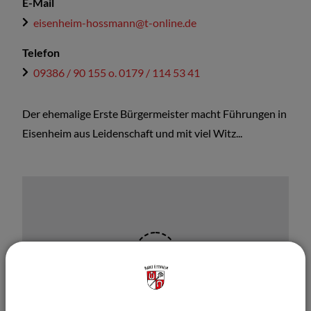
E-Mail
eisenheim-hossmann@t-online.de
Telefon
09386 / 90 155 o. 0179 / 114 53 41
Der ehemalige Erste Bürgermeister macht Führungen in
Eisenheim aus Leidenschaft und mit viel Witz...
OpenStreetMap wird derzeit