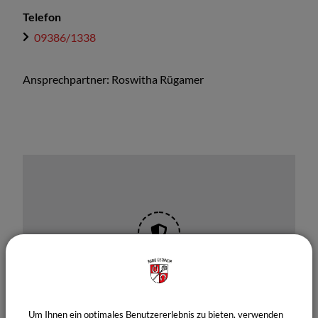
Telefon
09386/1338
Ansprechpartner: Roswitha Rügamer
OpenStreetMap wird derzeit
nicht angezeigt
Um Ihnen ein optimales Benutzererlebnis zu bieten, verwenden