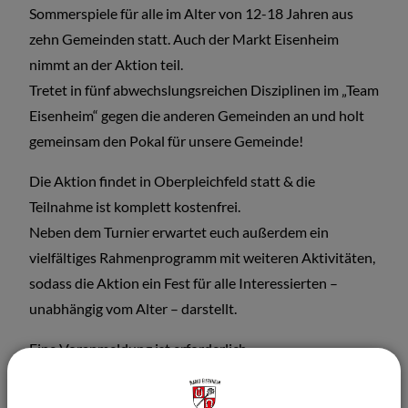
Sommerspiele für alle im Alter von 12-18 Jahren aus
zehn Gemeinden statt. Auch der Markt Eisenheim
nimmt an der Aktion teil.
Tretet in fünf abwechslungsreichen Disziplinen im „Team
Eisenheim“ gegen die anderen Gemeinden an und holt
gemeinsam den Pokal für unsere Gemeinde!
Die Aktion findet in Oberpleichfeld statt & die
Teilnahme ist komplett kostenfrei.
Neben dem Turnier erwartet euch außerdem ein
vielfältiges Rahmenprogramm mit weiteren Aktivitäten,
sodass die Aktion ein Fest für alle Interessierten –
unabhängig vom Alter – darstellt.
Eine Voranmeldung ist erforderlich –
Anmeldungszeitraum geht bis zum 19.06.2026, schnell
sein lohnt sich!