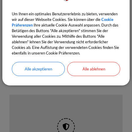
Anmeldung über das Anmeldeformular:
https://baserow.io/form/QmIeCWFHYp8QvKpBGq6d
Um Ihnen ein optimales Benutzererlebnis zu bieten, verwenden
wir auf dieser Webseite Cookies. Sie können über die
Cookie
Bj5_mN3CdN1tum98_zBDqyY
Präferenzen
Ihre aktuelle Cookie Auswahl anpassen. Durch das
Betätigen des Buttons "Alle akzeptieren" stimmen Sie der
Weitere Informationen sind hier zu finden:
Verwendung aller Cookies zu. Mithilfe des Buttons "Alle
ablehnen" lehnen Sie der Verwendung nicht erforderlicher
https://wuerzburgernorden.de/sommerspiele/
Cookies ab. Eine Auflistung der verwendeten Cookies finden Sie
ebenfalls in unseren Cookie Präferenzen.
Alle akzeptieren
Alle ablehnen
Termine