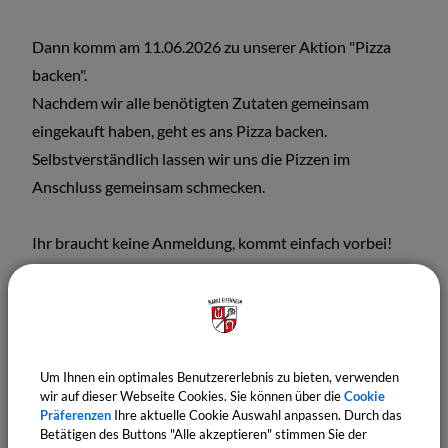
Dann komm am 11.06.2026 zu unserer Aktion "Pizza
backen".
Nachdem wir alle benötigten Zutaten gemeinsam
eingekauft haben, geht es ans Pizza backen.
Selbstverständlich lassen wir uns die Pizzen im
Anschluss gemeinsam schmecken.
Ihr braucht keine Anmeldung, kommt einfach vorbei!
Wir freuen uns auf euch:)
Eure Gemeindejugendpflegerin
Jasmin Schmitt mit dem JUZ-Team
Um Ihnen ein optimales Benutzererlebnis zu bieten, verwenden
wir auf dieser Webseite Cookies. Sie können über die
Cookie
Präferenzen
Ihre aktuelle Cookie Auswahl anpassen. Durch das
Betätigen des Buttons "Alle akzeptieren" stimmen Sie der